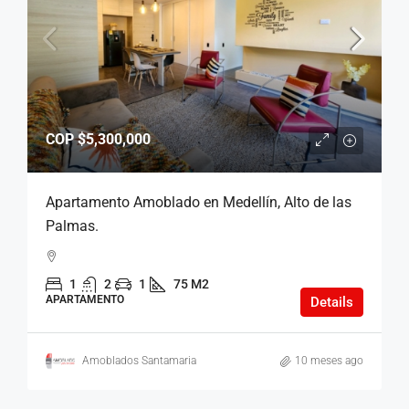
COP
$5,300,000
Apartamento Amoblado en Medellín, Alto de las
Palmas.
1
2
1
75 M2
APARTAMENTO
Details
Amoblados Santamaria
10 meses ago