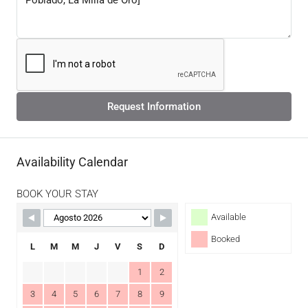
Request Information
Availability Calendar
BOOK YOUR STAY
Available
Booked
L
M
M
J
V
S
D
1
2
3
4
5
6
7
8
9