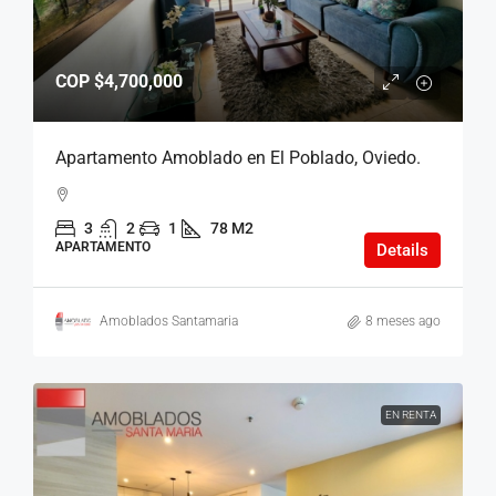
COP
$4,700,000
Apartamento Amoblado en El Poblado, Oviedo.
3
2
1
78 M2
APARTAMENTO
Details
Amoblados Santamaria
8 meses ago
EN RENTA