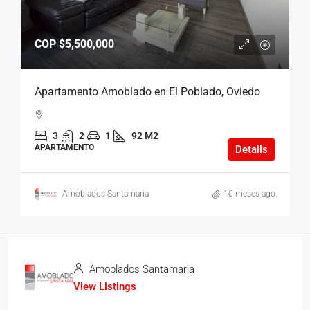
COP
$5,500,000
Apartamento Amoblado en El Poblado, Oviedo
3
2
1
92 M2
APARTAMENTO
Details
Amoblados Santamaria
10 meses ago
Amoblados Santamaria
View Listings