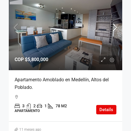
COP
$5,800,000
Apartamento Amoblado en Medellín, Altos del
Poblado.
3
2
1
78 M2
Details
APARTAMENTO
11 meses ago