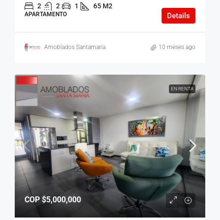
2
2
1
65 M2
APARTAMENTO
Details
Amoblados Santamaria
10 meses ago
EN RENTA
COP
$5,000,000