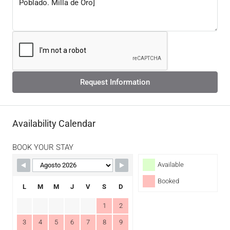
Request Information
Availability Calendar
BOOK YOUR STAY
Available
Booked
L
M
M
J
V
S
D
1
2
3
4
5
6
7
8
9