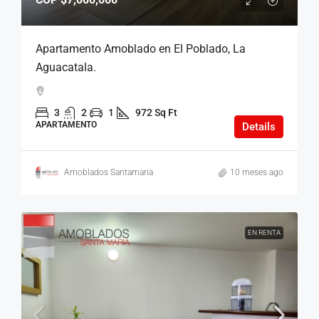
Apartamento Amoblado en El Poblado, La
Aguacatala.
3
2
1
972 Sq Ft
APARTAMENTO
Details
Amoblados Santamaria
10 meses ago
EN RENTA