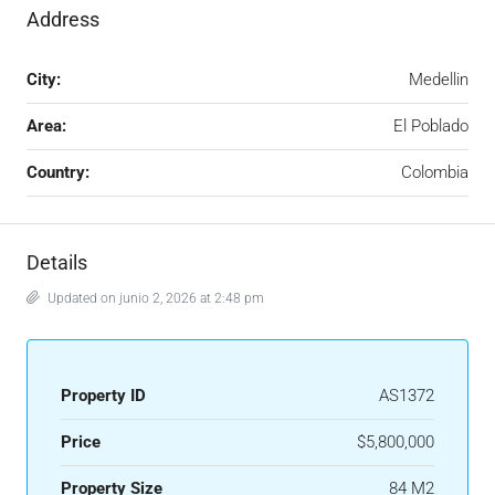
Address
City:
Medellin
Area:
El Poblado
Country:
Colombia
Details
Updated on junio 2, 2026 at 2:48 pm
Property ID
AS1372
Price
$5,800,000
Property Size
84 M2