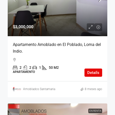
$3,000,000
Apartamento Amoblado en El Poblado, Loma del
Indio.
2
2
1
50 M2
APARTAMENTO
Details
Amoblados Santamaria
8 meses ago
EN RENTA