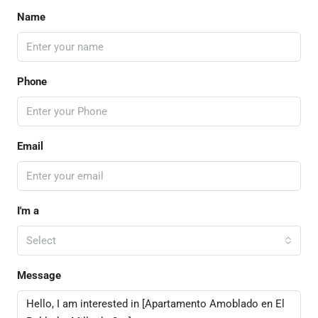
Name
Phone
Email
I'm a
Select
Message