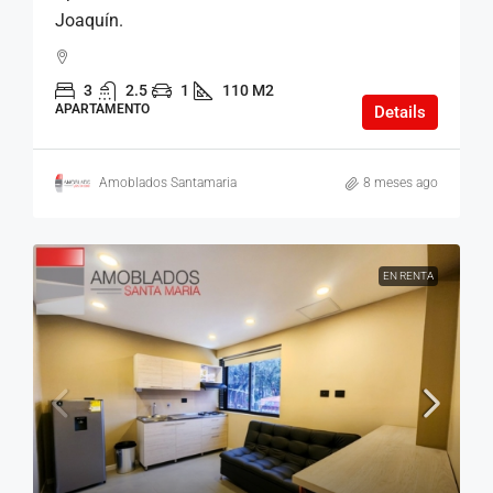
Joaquín.
3
2.5
1
110 M2
APARTAMENTO
Details
Amoblados Santamaria
8 meses ago
EN RENTA