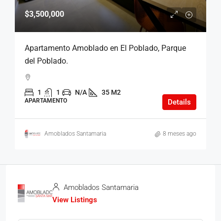
$3,500,000
Apartamento Amoblado en El Poblado, Parque
del Poblado.
1
1
N/A
35 M2
APARTAMENTO
Details
Amoblados Santamaria
8 meses ago
Amoblados Santamaria
View Listings