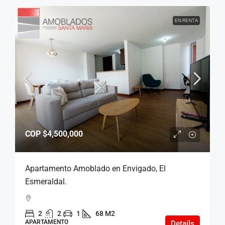
EN RENTA
COP
$4,500,000
Apartamento Amoblado en Envigado, El
Esmeraldal.
2
2
1
68 M2
APARTAMENTO
Details