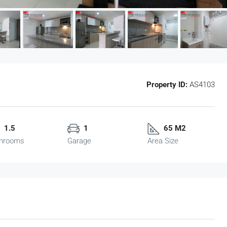
Property ID:
AS4103
1.5
1
65 M2
hrooms
Garage
Area Size