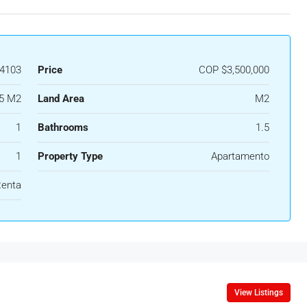
4103
Price
COP
$3,500,000
5 M2
Land Area
M2
1
Bathrooms
1.5
1
Property Type
Apartamento
Renta
View Listings