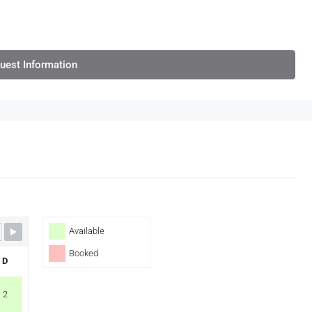
uest Information
Available
Booked
D
2