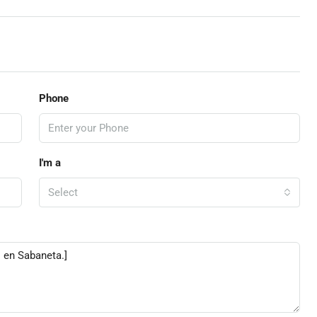
Phone
I'm a
Select