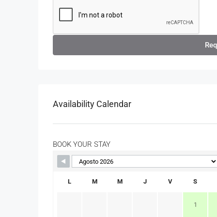
Req
Availability Calendar
BOOK YOUR STAY
L
M
M
J
V
S
1